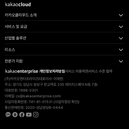
카카오클라우드 소개
서비스 및 요금
산업별 솔루션
리소스
전문가 지원
개인정보처리방침
서비스 이용약관
서비스 수준 협약
(주)카카오엔터프라이즈
대표이사: 이재한
주소: 경기도 성남시 분당구 판교역로 235 에이치스퀘어 N동 7층
대표번호: 1688-0301
이메일:
cx@kakaoenterprise.com
사업자등록번호: 741-81-01531 (
사업자정보 확인
)
통신판매번호: 2020-성남분당B-0444