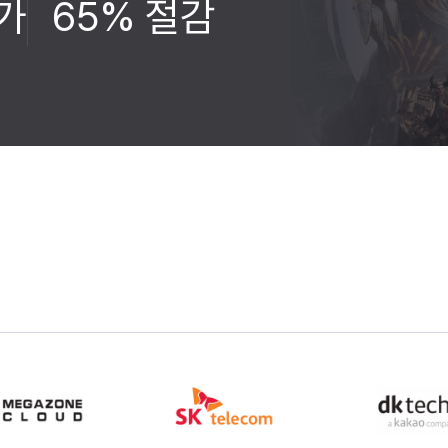
증가
65% 절감