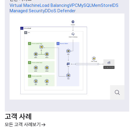
Virtual Machine
Load Balancing
VPC
MySQL
MemStore
IDS
Managed Security
DDoS Defender
고객 사례
모든 고객 사례보기