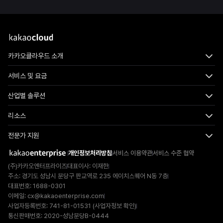
카카오클라우드 소개
서비스 및 요금
산업별 솔루션
리소스
전문가 지원
개인정보처리방침
서비스 이용약관
서비스 수준 협약
(주)카카오엔터프라이즈
대표이사: 이재한
주소: 경기도 성남시 분당구 판교역로 235 에이치스퀘어 N동 7층
대표번호: 1688-0301
이메일:
cx@kakaoenterprise.com
사업자등록번호: 741-81-01531 (
사업자정보 확인
)
통신판매번호: 2020-성남분당B-0444