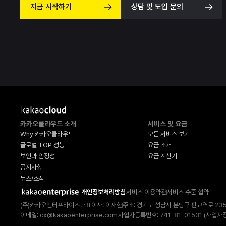
지금 시작하기
상담 및 도입 문의
카카오클라우드 소개
서비스 및 요금
Why 카카오클라우드
모든 서비스 보기
글로벌 TOP 성능
요금 소개
보안과 안정성
요금 계산기
공지사항
뉴스/소식
개인정보처리방침
서비스 이용약관
서비스 수준 협약
(주)카카오엔터프라이즈
대표이사: 이재한
주소: 경기도 성남시 분당구 판교역로 23
이메일:
cx@kakaoenterprise.com
사업자등록번호: 741-81-01531 (
사업자정