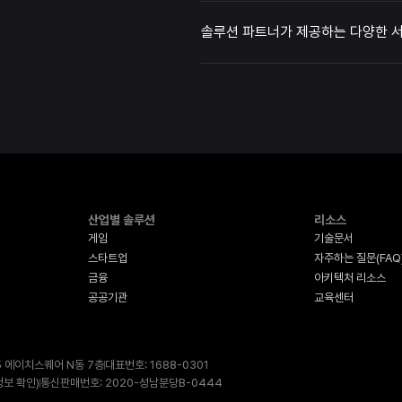
솔루션 파트너가 제공하는 다양한 
산업별 솔루션
리소스
게임
기술문서
스타트업
자주하는 질문(FAQ
금융
아키텍처 리소스
공공기관
교육센터
5 에이치스퀘어 N동 7층
대표번호: 1688-0301
보 확인
)
통신판매번호: 2020-성남분당B-0444