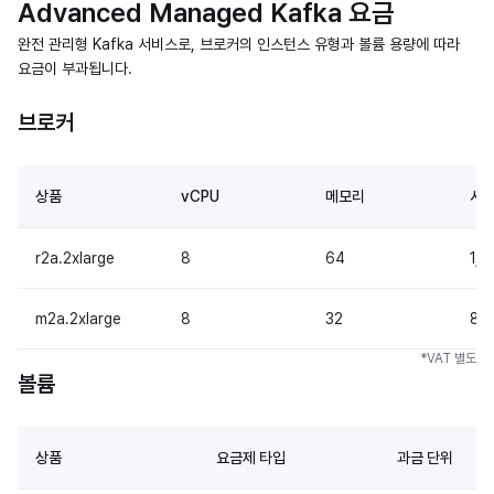
Advanced Managed Kafka 요금
완전 관리형 Kafka 서비스로, 브로커의 인스턴스 유형과 볼륨 용량에 따라
요금이 부과됩니다.
브로커
상품
vCPU
메모리
시간
r2a.2xlarge
8
64
1,1
m2a.2xlarge
8
32
89
*VAT 별도
볼륨
상품
요금제 타입
과금 단위