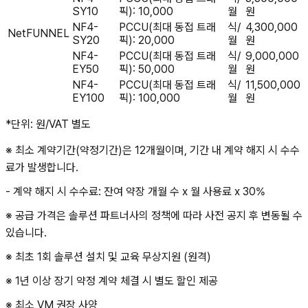
SY10
픽): 10,000
월
원
NF4-
PCCU(최대 동접 트래
식/
4,300,000
NetFUNNEL
SY20
픽): 20,000
월
원
NF4-
PCCU(최대 동접 트래
식/
9,000,000
EY50
픽): 50,000
월
원
NF4-
PCCU(최대 동접 트래
식/
11,500,000
EY100
픽): 100,000
월
원
*단위: 원/VAT 별도
※ 최소 계약기간(약정기간)은 12개월이며, 기간 내 계약 해지 시 수수
료가 발생합니다.
- 계약 해지 시 수수료: 잔여 약장 개월 수 x 월 사용료 x 30%
※ 공급 가격은 솔루션 파트너사의 정책에 따라 사전 공지 후 변동될 수
있습니다.
※ 최초 1회 솔루션 설치 및 교육 무상지원 (원격)
※ 1년 이상 장기 약정 계약 체결 시 별도 할인 제공
※ 최소 VM 권장 사양