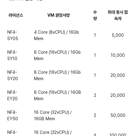
수
최대 동시 접
라이선스
VM 권장사양
량
속자
NF4-
4 Core (8vCPU) / 16Gb
1
5,000
SY05
Mem
NF4-
8 Core (16vCPU) / 16Gb
1
10,000
SY10
Mem
NF4-
8 Core (16vCPU) / 16Gb
1
20,000
SY20
Mem
NF4-
8 Core (16vCPU) / 16GB
2
20,000
EY20
Mem
NF4-
16 Core (32vCPU) /
2
50,000
EY50
16GB Mem
NF4-
16 Core (32vCPU) /
4
100,000