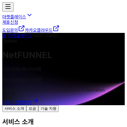
마켓플레이스
제휴신청
도입문의
카카오클라우드
홈
마켓플레이스
NetFUNNEL
Update
NetFUNNEL
공급사
(주)에스티씨랩
|
제조사
(주)에스티씨랩
Infrastructure > Network, Management > Operation
서비스 신청하기
서비스 소개
요금
기술 지원
서비스 소개