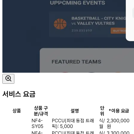
서비스 요금
상품 구
단
상품
설명
*이용 요금
분/규격
위
NF4-
PCCU(최대 동접 트래
식/
2,300,000
SY05
픽): 5,000
월
원
NF4-
PCCU(최대 동접 트래
식/
3,300,000