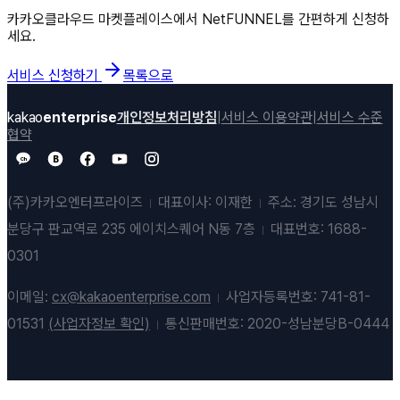
카카오클라우드 마켓플레이스에서
NetFUNNEL
를 간편하게 신청하
세요.
서비스 신청하기
목록으로
kakao
enterprise
개인정보처리방침
|
서비스 이용약관
|
서비스 수준
협약
B
Ch
(주)카카오엔터프라이즈
대표이사: 이재한
주소: 경기도 성남시
분당구 판교역로 235 에이치스퀘어 N동 7층
대표번호: 1688-
0301
이메일:
cx@kakaoenterprise.com
사업자등록번호: 741-81-
01531
(사업자정보 확인)
통신판매번호: 2020-성남분당B-0444