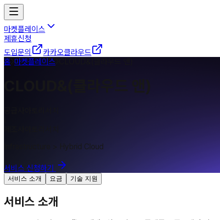
마켓플레이스
제휴신청
도입문의
카카오클라우드
홈
마켓플레이스
CLOUD&(클라우드 앤)
CLOUD&(클라우드 앤)
공급사
아토리서치
|
제조사
아토리서치
Infrastructure > Hybrid Cloud
서비스 신청하기
서비스 소개
요금
기술 지원
서비스 소개