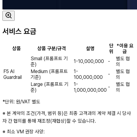
서비스 요금
단
*이용 요
상품
상품 구분/규격
설명
위
금
Small (프롬프트 기
별도 협
1-10,000,000
-
준)
의
F5 AI
Medium (프롬프트
1-
별도 협
-
Guardrail
기준)
100,000,000
의
Large (프롬프트 기
1-
별도 협
-
준)
1,000,000,000
의
*단위: 원/VAT 별도
※ 본 계약의 조건(가격, 범위 등)은 최종 고객과의 계약 체결 시 당사
자 간 협의를 통해 재조정(재협상)할 수 있습니다.
※ 최소 VM 권장 사양: