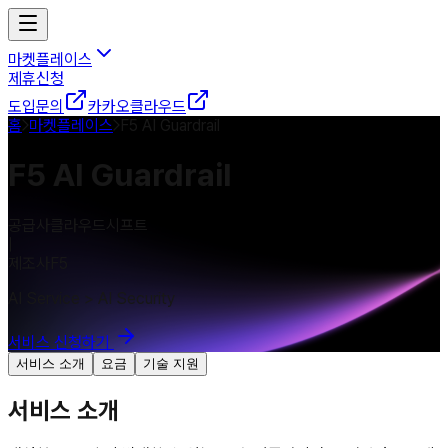
마켓플레이스
제휴신청
도입문의
카카오클라우드
홈
마켓플레이스
F5 AI Guardrail
F5 AI Guardrail
공급사
클라우드시프트
|
제조사
F5
AI Service > AI Security
서비스 신청하기
서비스 소개
요금
기술 지원
서비스 소개