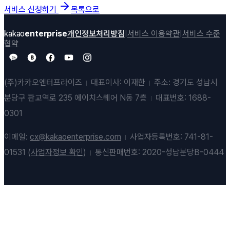
서비스 신청하기
목록으로
kakao
enterprise
개인정보처리방침
|
서비스 이용약관
|
서비스 수준
협약
B
Ch
(주)카카오엔터프라이즈
대표이사: 이재한
주소: 경기도 성남시
분당구 판교역로 235 에이치스퀘어 N동 7층
대표번호: 1688-
0301
이메일:
cx@kakaoenterprise.com
사업자등록번호: 741-81-
01531
(사업자정보 확인)
통신판매번호: 2020-성남분당B-0444